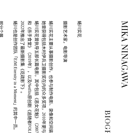
分个展
蜷川也是创作团队「EiM:Eternity in a Moment」的其中一员。
2022年推出了最新摄影集《花疏影下》。
和《杀手食堂》（2019年），以及Netflix原创剧《追随者FOLLOWERS》。
蜷川实花曾执导五部长篇电影，其中包括《恶女花魁》（2007年），《狼狈》（2012年）
她曾获得包括木村伊兵卫摄影奖在内的众多奖项，2010年更与纽约Rizzoli出版社合作出版摄影集。
蜷川实花主要从事摄影创作，也参与制作电影、录像和空间装置。
摄影艺术家，电影导演
蜷川实花
MIKA NINAGAWA